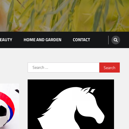
BEAUTY
HOME AND GARDEN
CONTACT
Search
for: