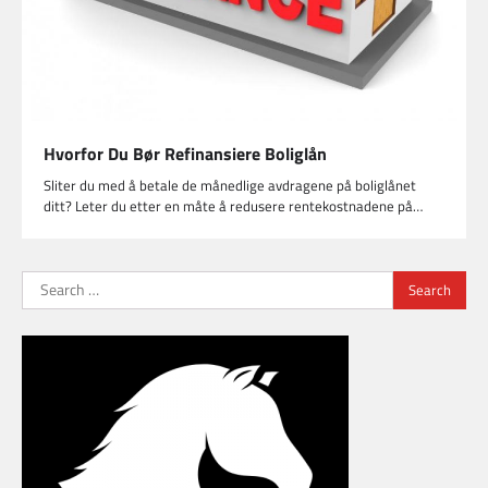
Hvorfor Du Bør Refinansiere Boliglån
Sliter du med å betale de månedlige avdragene på boliglånet
ditt? Leter du etter en måte å redusere rentekostnadene på…
Search
for: