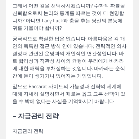
그래서 어떤 길을 선택하시겠습니까? 수학적 확률을
신뢰함으로써 논리와 통계를 따르는 것이 더 현명합
니까? 아니면 Lady Luck과 춤을 추는 당신의 본능에
귀를 기울여야 합니까?
궁극적으로 확실한 답은 없습니다. 아름다움은 각 개
인의 독특한 접근 방식 안에 있습니다; 전략적인 의사
결정과 관련된 운명과의 개인적인 연관성입니다. 바
로 합리성과 직관성 사이의 균형이 우리에게 바카라
에 대한 매력을 부채질하는 것입니다. 바카라는 순식
간에 돈이 생기거나 없어지는 게임입니다.
앞으로 Baccarat 사이트의 가능성과 전략의 세계에
대해 자세히 설명하면서 때로는 옳고 그른 선택이 있
을 수 밖에 없다는 사실을 기억하시기 바랍니다
– 자금관리 전략
자금관리 전략