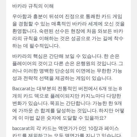
바카라 규칙의 이해
우아함과 흥분이 뒤섞여 진정으로 통쾌한 카드 게임
을 경험할 수 있는 매혹적인 바카라 세계에 오신 것을
환영합니다. 숙련된 선수든 현장에 처음 와보든 바카
라의 규칙을 이해하는 것은 성공으로 가는 길에 착수
하는 데 필수적입니다.
바카라의 핵심은 간단해 보일 수 있습니다. 한 손은
플레이어의 것이고 다른 손은 은행원의 것입니다. 그
러나 이러한 명백한 단순성의 이면에는 무한한 가능
성과 전략적 선택을 제공하는 게임이 있습니다.
Baccarat는 대부분의 전통적인 버전에서 6개 또는 8
개의 카드 덱으로 플레이되지만 카지노마다 다양한
변화가 있습니다. 목표는 간단합니다: 가능한 한 9개
에 가까운 손 합계를 달성하는 것입니다. 하지만 어떻
게 이 마법 같은 숫자에 도달할 수 있을까요?
baccarat의 각 카드는 액면가가 0인 10장과 페이스
카드를 제외하고는 모두 액면가를 지니고 있습니다.