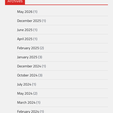
Archives
May 2026
(1)
December 2025
(1)
June 2025
(1)
April 2025
(1)
February 2025
(2)
January 2025
(3)
December 2024
(1)
October 2024
(3)
July 2024
(1)
May 2024
(2)
March 2024
(1)
February 2024
(1)