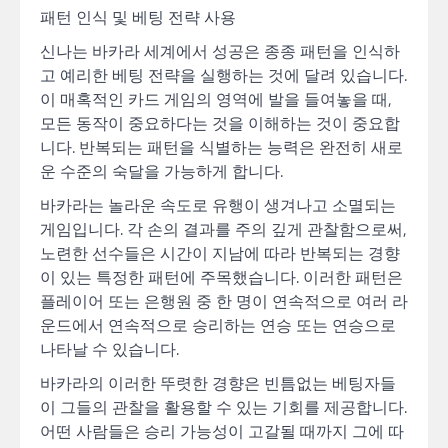
패턴 인식 및 베팅 전략 사용
신나는 바카라 세계에서 성공은 종종 패턴을 인식하
고 예리한 베팅 전략을 실행하는 것에 달려 있습니다.
이 매혹적인 카드 게임의 영역에 발을 들여놓을 때,
모든 동작이 중요하다는 것을 이해하는 것이 중요합
니다. 반복되는 패턴을 식별하는 능력은 완전히 새로
운 수준의 숙달을 가능하게 합니다.
바카라는 놀라운 속도로 유행이 생겨나고 소멸되는
게임입니다. 각 손의 결과를 주의 깊게 관찰함으로써,
노련한 선수들은 시간이 지남에 따라 반복되는 경향
이 있는 특정한 패턴에 주목했습니다. 이러한 패턴은
플레이어 또는 은행원 중 한 명이 연속적으로 여러 라
운드에서 연속적으로 승리하는 연승 또는 연승으로
나타날 수 있습니다.
바카라의 이러한 뚜렷한 경향은 빈틈없는 베팅자들
이 그들의 관찰을 활용할 수 있는 기회를 제공합니다.
어떤 사람들은 승리 가능성이 고갈될 때까지 그에 따