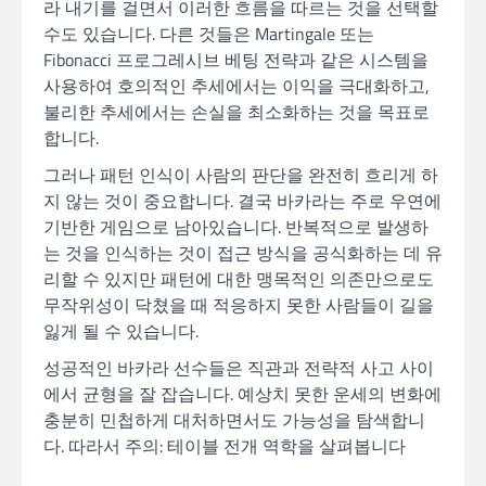
라 내기를 걸면서 이러한 흐름을 따르는 것을 선택할
수도 있습니다. 다른 것들은 Martingale 또는
Fibonacci 프로그레시브 베팅 전략과 같은 시스템을
사용하여 호의적인 추세에서는 이익을 극대화하고,
불리한 추세에서는 손실을 최소화하는 것을 목표로
합니다.
그러나 패턴 인식이 사람의 판단을 완전히 흐리게 하
지 않는 것이 중요합니다. 결국 바카라는 주로 우연에
기반한 게임으로 남아있습니다. 반복적으로 발생하
는 것을 인식하는 것이 접근 방식을 공식화하는 데 유
리할 수 있지만 패턴에 대한 맹목적인 의존만으로도
무작위성이 닥쳤을 때 적응하지 못한 사람들이 길을
잃게 될 수 있습니다.
성공적인 바카라 선수들은 직관과 전략적 사고 사이
에서 균형을 잘 잡습니다. 예상치 못한 운세의 변화에
충분히 민첩하게 대처하면서도 가능성을 탐색합니
다. 따라서 주의: 테이블 전개 역학을 살펴봅니다