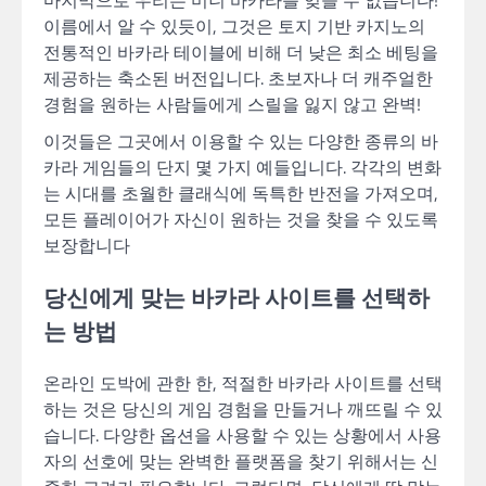
이름에서 알 수 있듯이, 그것은 토지 기반 카지노의
전통적인 바카라 테이블에 비해 더 낮은 최소 베팅을
제공하는 축소된 버전입니다. 초보자나 더 캐주얼한
경험을 원하는 사람들에게 스릴을 잃지 않고 완벽!
이것들은 그곳에서 이용할 수 있는 다양한 종류의 바
카라 게임들의 단지 몇 가지 예들입니다. 각각의 변화
는 시대를 초월한 클래식에 독특한 반전을 가져오며,
모든 플레이어가 자신이 원하는 것을 찾을 수 있도록
보장합니다
당신에게 맞는 바카라 사이트를 선택하
는 방법
온라인 도박에 관한 한, 적절한 바카라 사이트를 선택
하는 것은 당신의 게임 경험을 만들거나 깨뜨릴 수 있
습니다. 다양한 옵션을 사용할 수 있는 상황에서 사용
자의 선호에 맞는 완벽한 플랫폼을 찾기 위해서는 신