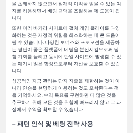
을 초래하지 않으면서 잠재적 이익을 얻을 수 있는 여
지를 허용하면서 베팅 금액을 조절하는 데 도움이 됩
니다.
또한 여러 바카라 사이트에 걸쳐 게임 플레이를 다양
화하는 것은 재정적 위험을 최소화하는 데 큰 도움이
될 수 있습니다. 다양한 보너스와 프로모션을 제공하
는 평판이 좋은 플랫폼에 베팅을 분산시킴으로써 당
첨 기회를 늘리고 동시에 단일 사이트에 발생할 수 있
는 예기치 않은 함정으로부터 자신을 보호할 수 있습
니다.
성공적인 자금 관리는 단지 지출을 제한하는 것이 아
니라 연승을 현명하게 이용하는 것도 포함된다는 것
을 기억하세요. 수익 목표를 구현하면 더 많은 것을
추구하기 위해 모든 것을 위험에 빠뜨리지 않고 그 과
정에서 수익을 확보할 수 있습니다
– 패턴 인식 및 베팅 전략 사용