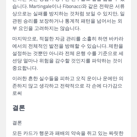
습니다. Martingale이나 Fibonacci와 같은 전략은 서류
상으로는 실패를 방지하는 것처럼 보일 수 있지만, 일
관된 승리를 보장하거나 통계적 패턴을 넘어서는 외
부 요인을 고려하지는 않습니다.
마지막으로, 적절한 자금 관리를 소홀히 하면 바카라
에서의 전체적인 발전을 방해할 수 있습니다. 제한을
설정하는 것뿐만 아니라 전체 은행 수를 기준으로 세
션당 얼마나 위험을 감수할 것인지를 파악하는 것이
중요합니다.
이러한 흔한 실수들을 피하고 오직 운이나 운에만 의
존하지 않고 생각하고 전략적으로 각 손에 다가감으
로써
결론
결론
모든 카드가 행운과 패배의 약속을 쥐고 있는 짜릿한