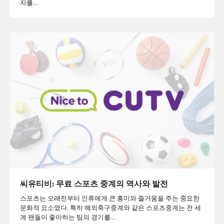
자를…
씨유티비: 무료 스포츠 중계의 역사와 발전
스포츠는 오래전부터 인류에게 큰 흥미와 즐거움을 주는 중요한
문화적 요소였다. 특히 해외축구중계와 같은 스포츠중계는 전 세
계 팬들이 좋아하는 팀의 경기를…