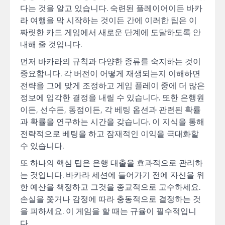
다는 것을 알고 있습니다. 숙련된 플레이어이든 바카
라 여행을 막 시작하는 것이든 간에 이러한 팁은 이
짜릿한 카드 게임에서 새로운 단계에 도달하도록 안
내해 줄 것입니다.
먼저 바카라의 규칙과 다양한 종류를 숙지하는 것이
중요합니다. 각 버전이 어떻게 재생되는지 이해하면
전략을 그에 맞게 조정하고 게임 플레이 중에 더 많은
정보에 입각한 결정을 내릴 수 있습니다. 또한 은행원
이든, 선수든, 동점이든, 각 베팅 옵션과 관련된 확률
과 확률을 연구하는 시간을 갖습니다. 이 지식을 통해
전략적으로 베팅을 하고 잠재적인 이익을 극대화할
수 있습니다.
또 하나의 핵심 팁은 은행 대출을 효과적으로 관리하
는 것입니다. 바카라 세션에 들어가기 전에 자신을 위
한 예산을 책정하고 그것을 종교적으로 고수하세요.
손실을 쫓거나 감정에 따라 충동적으로 결정하는 것
을 피하세요. 이 게임을 할 때는 규율이 필수적입니
다.