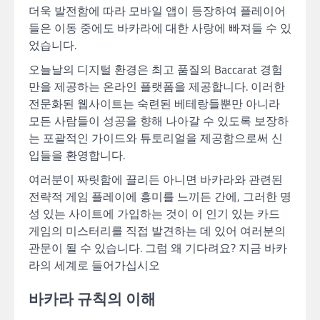
더욱 발전함에 따라 모바일 앱이 등장하여 플레이어
들은 이동 중에도 바카라에 대한 사랑에 빠져들 수 있
었습니다.
오늘날의 디지털 환경은 최고 품질의 Baccarat 경험
만을 제공하는 온라인 플랫폼을 제공합니다. 이러한
전문화된 웹사이트는 숙련된 베테랑들뿐만 아니라
모든 사람들이 성공을 향해 나아갈 수 있도록 보장하
는 포괄적인 가이드와 튜토리얼을 제공함으로써 신
입들을 환영합니다.
여러분이 짜릿함에 끌리든 아니면 바카라와 관련된
전략적 게임 플레이에 흥미를 느끼든 간에, 그러한 명
성 있는 사이트에 가입하는 것이 이 인기 있는 카드
게임의 미스터리를 직접 발견하는 데 있어 여러분의
관문이 될 수 있습니다. 그럼 왜 기다려요? 지금 바카
라의 세계로 들어가십시오
바카라 규칙의 이해