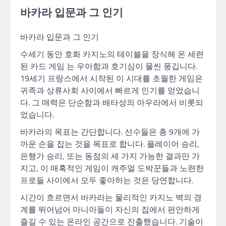
바카라 입문과 그 인기
바카라 입문과 그 인기
수세기 동안 호화 카지노의 테이블을 장식해 온 세련
된 카드 게임 는 우아함과 호기심이 물씬 풍깁니다.
19세기 프랑스에서 시작된 이 시대를 초월한 게임은
귀족과 상류사회 사이에서 빠르게 인기를 얻었습니
다. 그 매력은 단순함과 배타성의 아우라에서 비롯되
었습니다.
바카라의 목표는 간단합니다. 선수들은 총 9개에 가
까운 손을 잡는 것을 목표로 합니다. 플레이어 승리,
은행가 승리, 또는 동점의 세 가지 가능한 결과만 가
지고, 이 매혹적인 게임이 캐주얼 도박꾼들과 노련한
프로들 사이에서 모두 좋아하는 것은 당연합니다.
시간이 흐르면서 바카라는 물리적인 카지노 벽의 경
계를 뛰어넘어 마니아들이 자신의 집에서 편안하게
즐길 수 있는 온라인 공간으로 진출했습니다. 기술이